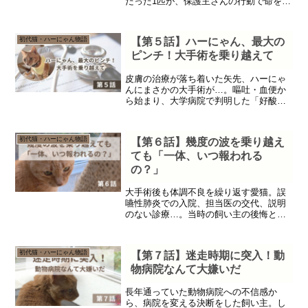
だった1匹が、保護主さんの行動で命をつ
ないだ実話をお届けします。
初代猫・ハーにゃん物語
【第５話】ハーにゃん、最大の
ピンチ！大手術を乗り越えて
皮膚の治療が落ち着いた矢先、ハーにゃ
んにまさかの大手術が…。嘔吐・血便か
ら始まり、大学病院で判明した「好酸球
性硬化性線維増殖症」。小さな身体で4時
間の手術を耐え抜いたハーにゃんの記録
です。
初代猫・ハーにゃん物語
【第６話】幾度の波を乗り越え
ても「一体、いつ報われる
の？」
大手術後も体調不良を繰り返す愛猫。誤
嚥性肺炎での入院、担当医の交代、説明
のない診療…。当時の飼い主の後悔と葛
藤を綴っています。
初代猫・ハーにゃん物語
【第７話】迷走時期に突入！動
物病院なんて大嫌いだ
長年通っていた動物病院への不信感か
ら、病院を変える決断をした飼い主。し