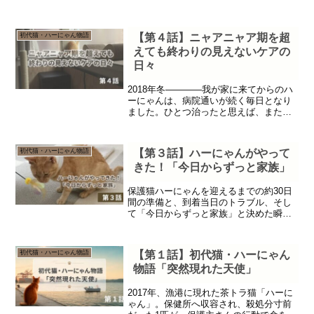
初代猫・ハーにゃん物語
【第４話】ニャアニャア期を超
えても終わりの見えないケアの
日々
2018年冬————我が家に来てからのハ
ーにゃんは、病院通いが続く毎日となり
ました。ひとつ治ったと思えば、また別
の症状が…。どうしてハーにゃんばかり
が不憫な思いをするのでしょうか。猫を
飼うこと自体が初めての私は、ただ必死
初代猫・ハーにゃん物語
【第３話】ハーにゃんがやって
に、目の当たりにした...
きた！「今日からずっと家族」
保護猫ハーにゃんを迎えるまでの約30日
間の準備と、到着当日のトラブル、そし
て「今日からずっと家族」と決めた瞬間
までを綴った実体験記です。
初代猫・ハーにゃん物語
【第１話】初代猫・ハーにゃん
物語「突然現れた天使」
2017年、漁港に現れた茶トラ猫「ハーに
ゃん」。保健所へ収容され、殺処分寸前