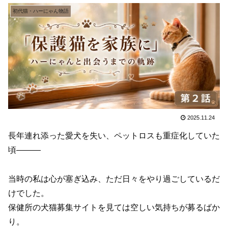
初代猫・ハーにゃん物語
2025.11.24
長年連れ添った愛犬を失い、ペットロスも重症化していた
頃———
当時の私は心が塞ぎ込み、ただ日々をやり過ごしているだ
けでした。
保健所の犬猫募集サイトを見ては空しい気持ちが募るばか
り。