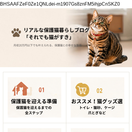
BHSAAFZeF0Ze1QNLdei-m1907Gs8znFM5ihjpCnSKZ0