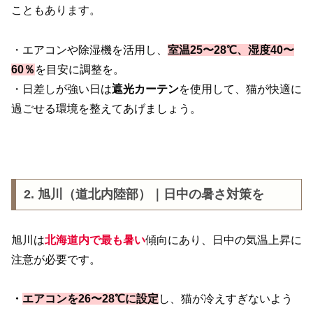
こともあります。
・エアコンや除湿機を活用し、
室温25〜28℃、湿度40〜
60％
を目安に調整を。
・日差しが強い日は
遮光カーテン
を使用して、猫が快適に
過ごせる環境を整えてあげましょう。
2. 旭川（道北内陸部）｜日中の暑さ対策を
旭川は
北海道内で最も暑い
傾向にあり、日中の気温上昇に
注意が必要です。
・
エアコンを26〜28℃に設定
し、猫が冷えすぎないよう