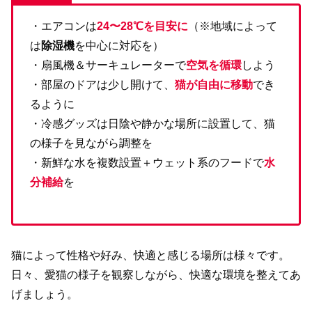
・エアコンは
24〜28℃を目安に
（※地域によって
は
除湿機
を中心に対応を）
・扇風機＆サーキュレーターで
空気を循環
しよう
・部屋のドアは少し開けて、
猫が自由に移動
でき
るように
・冷感グッズは日陰や静かな場所に設置して、猫
の様子を見ながら調整を
・新鮮な水を複数設置＋ウェット系のフードで
水
分補給
を
猫によって性格や好み、快適と感じる場所は様々です。
日々、愛猫の様子を観察しながら、快適な環境を整えてあ
げましょう。