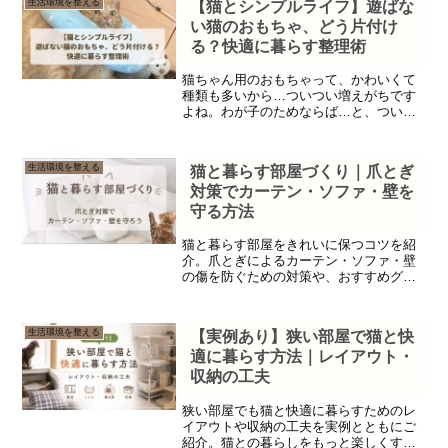
生活環境を整える
【猫とシンプルライフ】遊ばな
い猫のおもちゃ、どう片付け
る？快適に暮らす整理術
猫ちゃん用のおもちゃって、かわいくて
種類も多いから…ついつい増えがちです
よね。わが子のためならば…と、ついつ
いお財布の紐も緩みがちになってしま
う…。 「これ絶対喜ぶ！」と思って買っ
たのに、見向きもしないまま部屋の片す
生活環境を整える
猫と暮らす部屋づくり｜爪とぎ
みに追い込まれる…。そん...
対策でカーテン・ソファ・壁を
守る方法
猫と暮らす部屋をきれいに保つコツを紹
介。爪とぎによるカーテン・ソファ・壁
の傷を防ぐための対策や、おすすめグッ
ズ・レイアウトの工夫をわかりやすくま
とめました。
生活環境を整える
【実例あり】狭い部屋で猫と快
適に暮らす方法｜レイアウト・
収納の工夫
狭い部屋でも猫と快適に暮らすためのレ
イアウトや収納の工夫を実例とともにご
紹介。猫との暮らしをもっと楽しくする