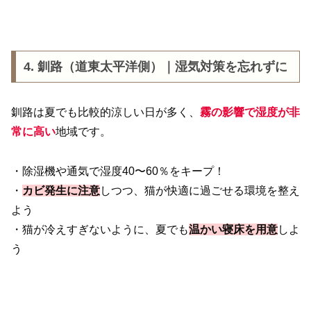
4. 釧路（道東太平洋側）｜湿気対策を忘れずに
釧路は夏でも比較的涼しい日が多く、
霧の影響で湿度が非
常に高い
地域です。
・除湿機や通気で湿度40〜60％をキープ！
・
カビ発生に注意
しつつ、猫が快適に過ごせる環境を整え
よう
・猫が冷えすぎないように、夏でも
温かい寝床を用意
しよ
う