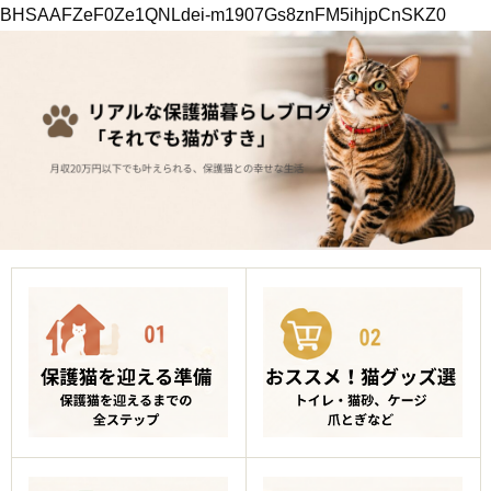
BHSAAFZeF0Ze1QNLdei-m1907Gs8znFM5ihjpCnSKZ0