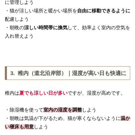
に管理しよう
・猫が涼しい場所と暖かい場所を
自由に移動できるように
配慮しよう
・朝晩の
涼しい時間帯に換気
して、効率よく室内の空気を
入れ替えよう
3. 稚内（道北沿岸部）｜湿度が高い日も快適に
稚内は
夏でも涼しい日が多い
ですが、湿度が高めです。
・除湿機を使って
室内の湿度を調整
しよう
・朝晩は気温が下がるため、猫が寒くならないように
温か
い寝床も用意
しよう