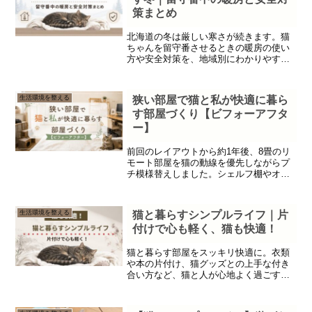
策まとめ
北海道の冬は厳しい寒さが続きます。猫
ちゃんを留守番させるときの暖房の使い
方や安全対策を、地域別にわかりやすく
まとめました。
生活環境を整える
狭い部屋で猫と私が快適に暮ら
す部屋づくり【ビフォーアフタ
ー】
前回のレイアウトから約1年後、8畳のリ
モート部屋を猫の動線を優先しながらプ
チ模様替えしました。シェルフ棚やオッ
トマンの配置を工夫し、猫も人も快適に
過ごせる部屋づくりのビフォーアフター
をご紹介します。
生活環境を整える
猫と暮らすシンプルライフ｜片
付けで心も軽く、猫も快適！
猫と暮らす部屋をスッキリ快適に。衣類
や本の片付け、猫グッズとの上手な付き
合い方など、猫と人が心地よく過ごすシ
ンプルライフのコツを紹介します。