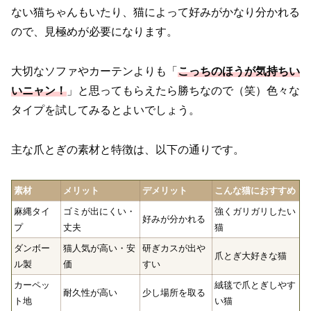
ない猫ちゃんもいたり、猫によって好みがかなり分かれる
ので、見極めが必要になります。
大切なソファやカーテンよりも「
こっちのほうが気持ちい
いニャン！
」と思ってもらえたら勝ちなので（笑）色々な
タイプを試してみるとよいでしょう。
主な爪とぎの素材と特徴は、以下の通りです。
素材
メリット
デメリット
こんな猫におすすめ
麻縄タイ
ゴミが出にくい・
強くガリガリしたい
好みが分かれる
プ
丈夫
猫
ダンボー
猫人気が高い・安
研ぎカスが出や
爪とぎ大好きな猫
ル製
価
すい
カーペッ
絨毯で爪とぎしやす
耐久性が高い
少し場所を取る
ト地
い猫