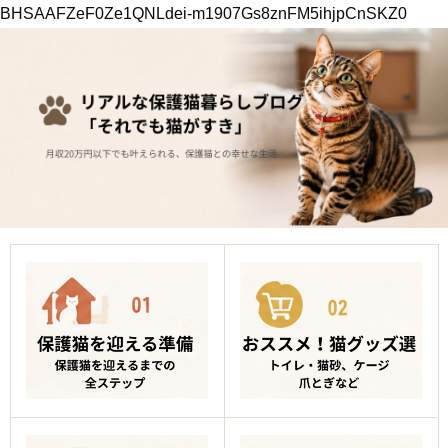
BHSAAFZeF0Ze1QNLdei-m1907Gs8znFM5ihjpCnSKZ0