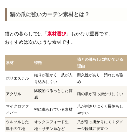
猫の爪に強いカーテン素材とは？
猫との暮らしでは「
素材選び
」もかなり重要です。
おすすめは次のような素材です。
猫との暮らしに向いている
素材
特徴
理由
織りが細かく、爪が入
耐久性があり、汚れにも強
ポリエステル
り込みにくい
め
比較的つるっとした質
アクリル
猫の爪が引っ掛かりにくい
感
マイクロファ
爪が刺さりにくく掃除もし
密に織られている素材
イバー
やすい
ツルツルした
オックスフォード生
爪が引っ掛かりにくくダメ
厚手の生地
地・サテン系など
ージ軽減に役立つ