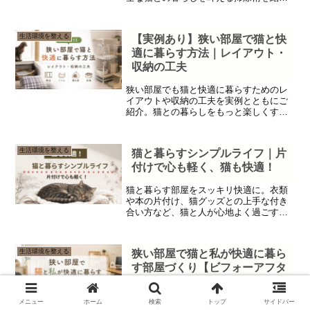
します。
生活環境を整える
【実例あり】狭い部屋で猫と快
適に暮らす方法｜レイアウト・
収納の工夫
狭い部屋でも猫と快適に暮らすためのレ
イアウトや収納の工夫を実例とともにご
紹介。猫との暮らしをもっと楽しくする
ヒントが満載です。
生活環境を整える
猫と暮らすシンプルライフ｜片
付けで心も軽く、猫も快適！
猫と暮らす部屋をスッキリ快適に。衣類
や本の片付け、猫グッズとの上手な付き
合い方など、猫と人が心地よく過ごすシ
ンプルライフのコツを紹介します。
生活環境を整える
狭い部屋で猫と私が快適に暮ら
す部屋づくり【ビフォーアフタ
ー】
メニュー
ホーム
検索
トップ
サイドバー
前回のレイアウトから約1年後、8畳のリ