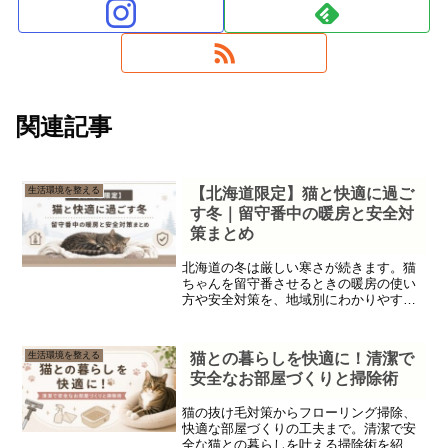
関連記事
生活環境を整える
【北海道限定】猫と快適に過ご
す冬｜留守番中の暖房と安全対
策まとめ
北海道の冬は厳しい寒さが続きます。猫
ちゃんを留守番させるときの暖房の使い
方や安全対策を、地域別にわかりやすく
まとめました。
生活環境を整える
猫との暮らしを快適に！清潔で
安全なお部屋づくりと掃除術
猫の抜け毛対策からフローリング掃除、
快適な部屋づくりの工夫まで。清潔で安
全な猫との暮らしを叶える掃除術を紹介